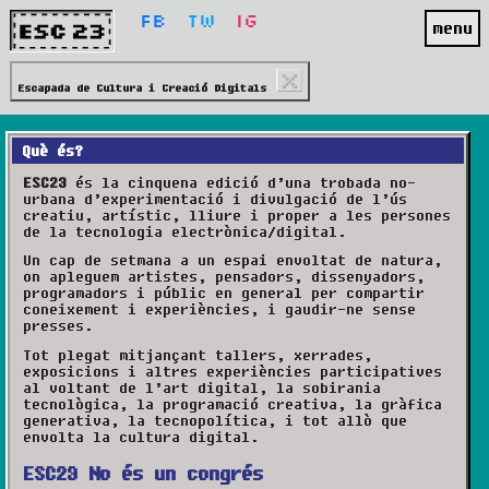
ESC23
Fb
Tw
Ig
menu
Escapada de Cultura i Creació Digitals
Què és?
ESC23
és la cinquena edició d’una trobada no-
urbana d’experimentació i divulgació de l’ús
creatiu, artístic, lliure i proper a les persones
de la tecnologia electrònica/digital.
Un cap de setmana a un espai envoltat de natura,
on apleguem artistes, pensadors, dissenyadors,
programadors i públic en general per compartir
coneixement i experiències, i gaudir-ne sense
presses.
Tot plegat mitjançant tallers, xerrades,
exposicions i altres experiències participatives
al voltant de l’art digital, la sobirania
tecnològica, la programació creativa, la gràfica
generativa, la tecnopolítica, i tot allò que
envolta la cultura digital.
ESC23
No és un congrés