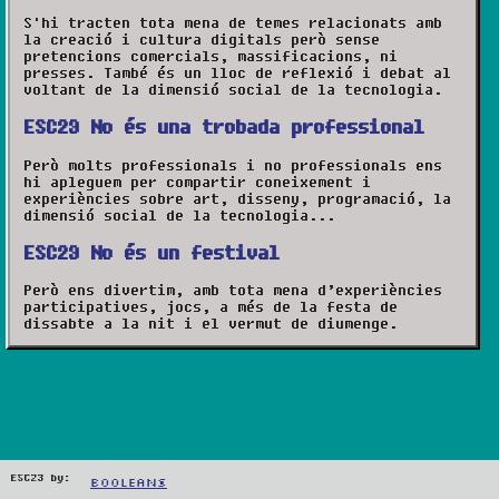
S'hi tracten tota mena de temes relacionats amb
la creació i cultura digitals però sense
pretencions comercials, massificacions, ni
presses. També és un lloc de reflexió i debat al
voltant de la dimensió social de la tecnologia.
ESC23
No és una trobada professional
Però molts professionals i no professionals ens
hi apleguem per compartir coneixement i
experiències sobre art, disseny, programació, la
dimensió social de la tecnologia...
ESC23
No és un festival
Però ens divertim, amb tota mena d’experiències
participatives, jocs, a més de la festa de
dissabte a la nit i el vermut de diumenge.
ESC23 by:
Booleans